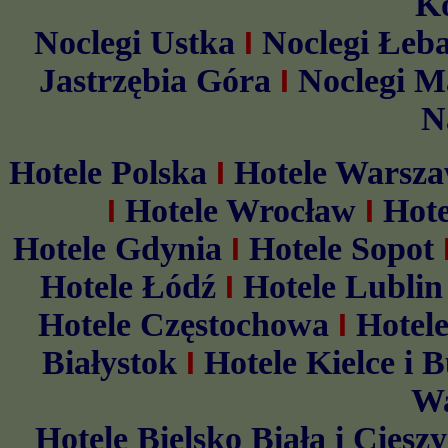
K
Noclegi Ustka
Noclegi Łeb
I
Jastrzębia Góra
Noclegi M
I
N
Hotele Polska
Hotele Warsz
I
Hotele Wrocław
Hot
I
I
Hotele Gdynia
Hotele Sopot
I
Hotele Łódź
Hotele Lublin
I
Hotele Częstochowa
Hotel
I
Białystok
Hotele Kielce i 
I
Wa
Hotele Bielsko Biała i Ciesz