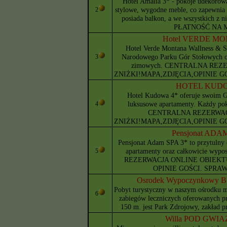
Hotel Amalia 3* - pokoje udekorow
stylowe, wygodne meble, co zapewnia 
2
posiada balkon, a we wszystkich z ni
PŁATNOŚĆ NA 
Hotel VERDE MO
Hotel Verde Montana Wallness & Sp
Narodowego Parku Gór Stołowych or
3
zimowych. CENTRALNA REZ
ZNIŻKI!MAPA,ZDJĘCIA,OPINIE 
HOTEL KUDOW
Hotel Kudowa 4* oferuje swoim G
luksusowe apartamenty. Każdy pok
4
CENTRALNA REZERWAC
ZNIŻKI!MAPA,ZDJĘCIA,OPINIE 
Pensjonat ADA
Pensjonat Adam SPA 3* to przytulny 
apartamenty oraz całkowicie wy
5
REZERWACJA ONLINE OBIEKTU
OPINIE GOŚCI. SPRA
Osrodek Wypoczynkowy 
Pobyt turystyczny w naszym ośrodku m
6
zabiegów leczniczych oferowanych p
150 m. jest Park Zdrojowy, zakład 
Willa POD GWIA