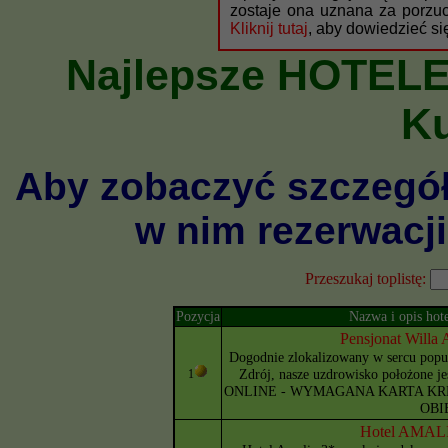
zostaje ona uznana za porzuc
Kliknij tutaj
, aby dowiedzieć si
Najlepsze HOTELE 
K
Aby zobaczyć szczegół
w nim rezerwacji
Przeszukaj toplistę:
Pozycja
Nazwa i opis hote
Pensjonat Will
Dogodnie zlokalizowany w sercu popul
Zdrój, nasze uzdrowisko położone 
1
ONLINE - WYMAGANA KARTA KR
OBI
Hotel AMALI