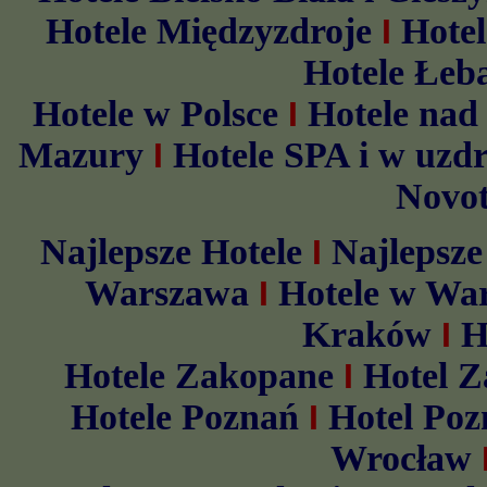
Hotele Międzyzdroje
Hotel
I
Hotele Łeb
Hotele w Polsce
Hotele na
I
Mazury
Hotele SPA i w uzd
I
Novot
Najlepsze Hotele
Najlepsze
I
Warszawa
Hotele w Wa
I
Kraków
H
I
Hotele Zakopane
Hotel 
I
Hotele Poznań
Hotel Poz
I
Wrocław