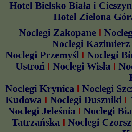
Hotel Bielsko Biała i Cieszyn
Hotel Zielona Gór
Noclegi Zakopane
Nocle
I
Noclegi Kazimierz
Noclegi Przemyśl
Noclegi Bi
I
Ustroń
Noclegi Wisła
No
I
I
Noclegi Krynica
Noclegi Sz
I
Kudowa
Noclegi Duszniki
I
I
Noclegi Jeleśnia
Noclegi Bi
I
Tatrzańska
Noclegi Czorsz
I