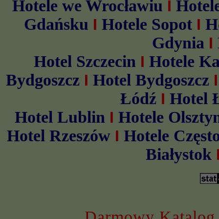
Hotele we Wrocławiu
Hotel
I
Gdańsku
Hotele Sopot
H
I
I
Gdynia
I
Hotel Szczecin
Hotele Ka
I
Bydgoszcz
Hotel Bydgoszcz
I
Łódź
Hotel 
I
Hotel Lublin
Hotele Olszty
I
Hotel Rzeszów
Hotele Częst
I
Białystok
Darmowy Katalog 