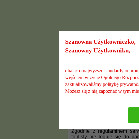
Szanowna Użytkowniczko,
Szanowny Użytkowniku,
dbając o najwyższe standardy ochro
wejściem w życie Ogólnego Rozpor
zaktualizowaliśmy politykę prywatnoś
Możesz się z nią zapoznać w tym mie
Możesz pr
Zgodnie z regulaminem se
toplisty nie loguje się do p