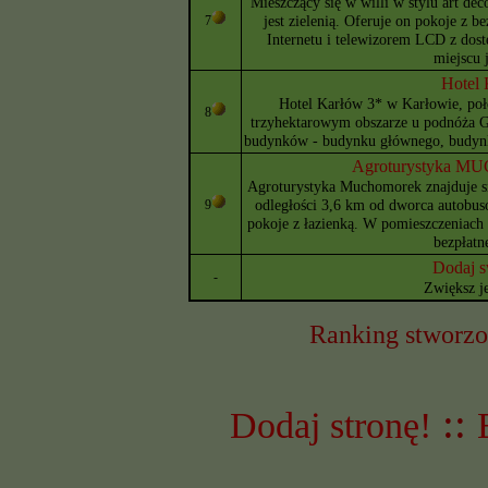
Mieszczący się w willi w stylu art d
jest zielenią. Oferuje on pokoje z
7
Internetu i telewizorem LCD z dos
miejscu j
Hote
Hotel Karłów 3* w Karłowie, poł
8
trzyhektarowym obszarze u podnóża G
budynków - budynku głównego, budynk
Agroturystyka M
Agroturystyka Muchomorek znajduje 
odległości 3,6 km od dworca autobus
9
pokoje z łazienką. W pomieszczeniach
bezpłatn
Dodaj s
-
Zwiększ j
Ranking stworzo
::
Dodaj stronę!